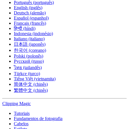
Português (português)
English (inglês)
Deutsch (alemão)
Español (espanhol)
Français (francês)
हिन्दी (híndi)
Indonesia (indonésio)
Italiano (italiano)
日本語 (japonês)
한국어 (coreano)
Polski (polonês)
Русский (russo)
ไทย (tailandês)
Türkçe (turco)
Tiếng Việt (vietnamita)
简体中文 (chinês)
繁體中文 (chinês)
Clipping
Magic
Tutoriais
Fundamentos de fotografia
Cabelos
Estilete