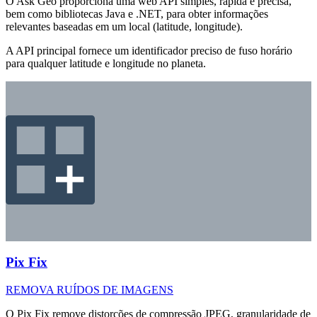
O Ask Geo proporciona uma web API simples, rápida e precisa,
bem como bibliotecas Java e .NET, para obter informações
relevantes baseadas em um local (latitude, longitude).
A API principal fornece um identificador preciso de fuso horário
para qualquer latitude e longitude no planeta.
Pix Fix
REMOVA RUÍDOS DE IMAGENS
O Pix Fix remove distorções de compressão JPEG, granularidade de