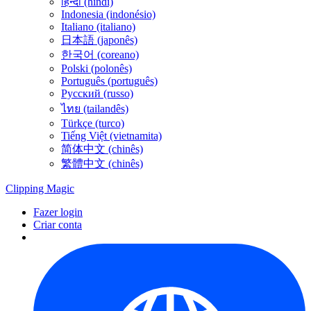
हिन्दी (híndi)
Indonesia (indonésio)
Italiano (italiano)
日本語 (japonês)
한국어 (coreano)
Polski (polonês)
Português (português)
Русский (russo)
ไทย (tailandês)
Türkçe (turco)
Tiếng Việt (vietnamita)
简体中文 (chinês)
繁體中文 (chinês)
Clipping
Magic
Fazer login
Criar conta