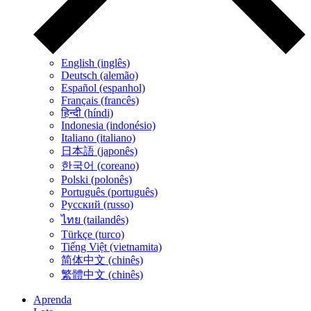
English (inglês)
Deutsch (alemão)
Español (espanhol)
Français (francês)
हिन्दी (híndi)
Indonesia (indonésio)
Italiano (italiano)
日本語 (japonês)
한국어 (coreano)
Polski (polonês)
Português (português)
Русский (russo)
ไทย (tailandês)
Türkçe (turco)
Tiếng Việt (vietnamita)
简体中文 (chinês)
繁體中文 (chinês)
Aprenda