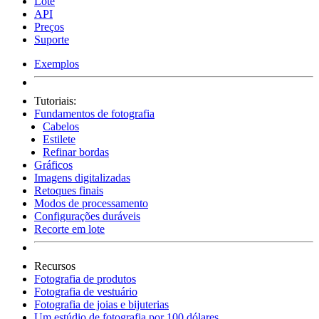
Lote
API
Preços
Suporte
Exemplos
Tutoriais:
Fundamentos de fotografia
Cabelos
Estilete
Refinar bordas
Gráficos
Imagens digitalizadas
Retoques finais
Modos de processamento
Configurações duráveis
Recorte em lote
Recursos
Fotografia de produtos
Fotografia de vestuário
Fotografia de joias e bijuterias
Um estúdio de fotografia por 100 dólares