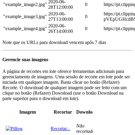
2020-06-
"example_image2.jpg"
0
https://pt.cli
28T12:00:00
2020-06-
https://pt.clip
"example_image3.jpg"
0
27T13:00:00
pVEpUGHcdBSn
2020-06-
"example_image4.jpg"
0
https://pt.cli
26T14:00:00
Note que os URLs para download vencem após 7 dias
Gerencie suas imagens
A página de recortes em lote oferece ferramentas adicionais para
gerenciamento de imagens. Uma sessão de recorte em lote pode ser
iniciada em qualquer imagem. Basta clicar no botão (Refazer)
Recorte. O download de qualquer imagem pode ser feito com um
clique no botão (Refazer) Download (use o botão Download na
parte superior para o download em lote).