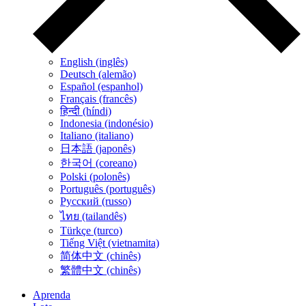
English (inglês)
Deutsch (alemão)
Español (espanhol)
Français (francês)
हिन्दी (híndi)
Indonesia (indonésio)
Italiano (italiano)
日本語 (japonês)
한국어 (coreano)
Polski (polonês)
Português (português)
Русский (russo)
ไทย (tailandês)
Türkçe (turco)
Tiếng Việt (vietnamita)
简体中文 (chinês)
繁體中文 (chinês)
Aprenda