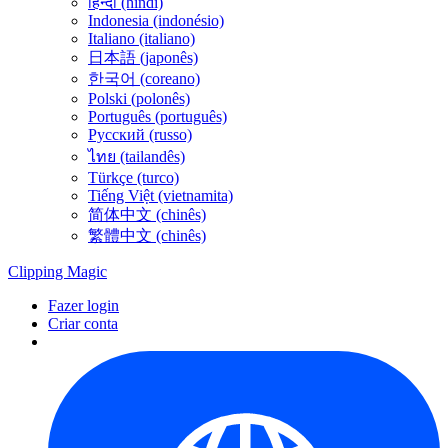
हिन्दी (híndi)
Indonesia (indonésio)
Italiano (italiano)
日本語 (japonês)
한국어 (coreano)
Polski (polonês)
Português (português)
Русский (russo)
ไทย (tailandês)
Türkçe (turco)
Tiếng Việt (vietnamita)
简体中文 (chinês)
繁體中文 (chinês)
Clipping
Magic
Fazer login
Criar conta