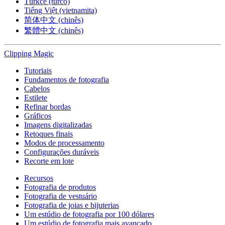
Türkçe (turco)
Tiếng Việt (vietnamita)
简体中文 (chinês)
繁體中文 (chinês)
Clipping
Magic
Tutoriais
Fundamentos de fotografia
Cabelos
Estilete
Refinar bordas
Gráficos
Imagens digitalizadas
Retoques finais
Modos de processamento
Configurações duráveis
Recorte em lote
Recursos
Fotografia de produtos
Fotografia de vestuário
Fotografia de joias e bijuterias
Um estúdio de fotografia por 100 dólares
Um estúdio de fotografia mais avançado