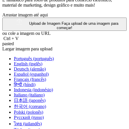
material de marketing, design gráfico e muito mais!
Arrastar imagem até aqui
Upload de Imagem
Faça upload de uma imagem para
começar!
ou cole a imagem ou
URL
Ctrl
+
V
pasted
Largar imagem para upload
Português (português)
English (inglês)
Deutsch (alemão)
Español (espanhol)
Français (francês)
हिन्दी (híndi)
Indonesia (indonésio)
Italiano (italiano)
日本語 (japonês)
한국어 (coreano)
Polski (polonês)
Русский (russo)
ไทย (tailandês)