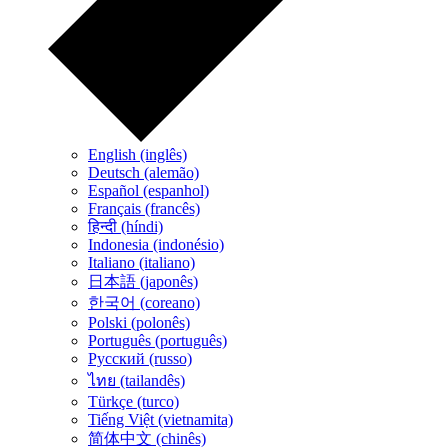
English (inglês)
Deutsch (alemão)
Español (espanhol)
Français (francês)
हिन्दी (híndi)
Indonesia (indonésio)
Italiano (italiano)
日本語 (japonês)
한국어 (coreano)
Polski (polonês)
Português (português)
Русский (russo)
ไทย (tailandês)
Türkçe (turco)
Tiếng Việt (vietnamita)
简体中文 (chinês)