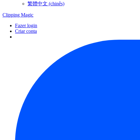
繁體中文 (chinês)
Clipping
Magic
Fazer login
Criar conta