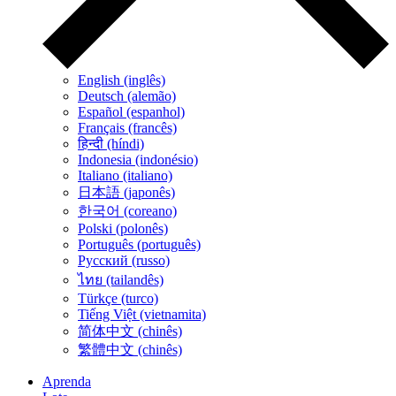
English (inglês)
Deutsch (alemão)
Español (espanhol)
Français (francês)
हिन्दी (híndi)
Indonesia (indonésio)
Italiano (italiano)
日本語 (japonês)
한국어 (coreano)
Polski (polonês)
Português (português)
Русский (russo)
ไทย (tailandês)
Türkçe (turco)
Tiếng Việt (vietnamita)
简体中文 (chinês)
繁體中文 (chinês)
Aprenda