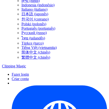
हिन्दी (híndi)
Indonesia (indonésio)
Italiano (italiano)
日本語 (japonês)
한국어 (coreano)
Polski (polonês)
Português (português)
Русский (russo)
ไทย (tailandês)
Türkçe (turco)
Tiếng Việt (vietnamita)
简体中文 (chinês)
繁體中文 (chinês)
Clipping
Magic
Fazer login
Criar conta