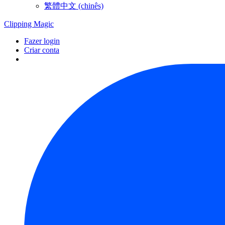
繁體中文 (chinês)
Clipping
Magic
Fazer login
Criar conta