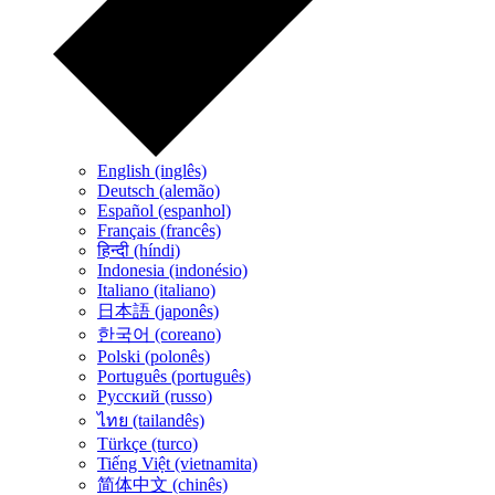
English (inglês)
Deutsch (alemão)
Español (espanhol)
Français (francês)
हिन्दी (híndi)
Indonesia (indonésio)
Italiano (italiano)
日本語 (japonês)
한국어 (coreano)
Polski (polonês)
Português (português)
Русский (russo)
ไทย (tailandês)
Türkçe (turco)
Tiếng Việt (vietnamita)
简体中文 (chinês)