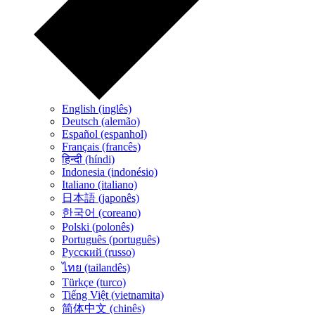
English (inglês)
Deutsch (alemão)
Español (espanhol)
Français (francês)
हिन्दी (híndi)
Indonesia (indonésio)
Italiano (italiano)
日本語 (japonês)
한국어 (coreano)
Polski (polonês)
Português (português)
Русский (russo)
ไทย (tailandês)
Türkçe (turco)
Tiếng Việt (vietnamita)
简体中文 (chinês)