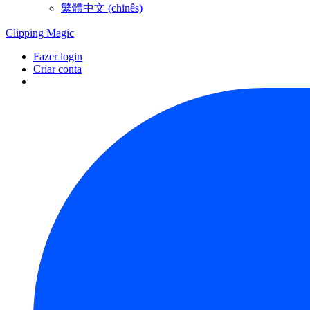
繁體中文 (chinês)
Clipping
Magic
Fazer login
Criar conta